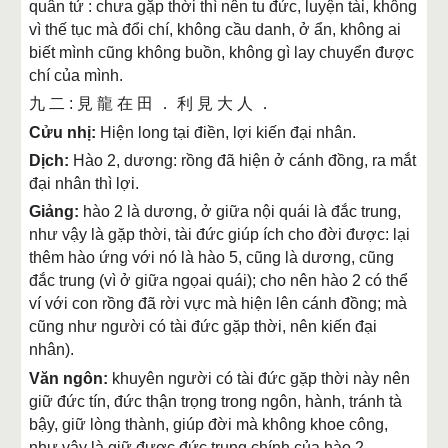
quân tử : chưa gặp thời thì nên tu đức, luyện tài, không
vì thế tục mà đổi chí, không cầu danh, ở ẩn, không ai
biết mình cũng không buồn, không gì lay chuyển được
chí của mình.
九 二 : 見 龍 在 田 ． 利 見 大 人 ．
Cửu nhị:
Hiện long tại điền, lợi kiến đại nhân.
Dịch:
Hào 2, dương: rồng đã hiện ở cánh đồng, ra mắt
đại nhân thì lợi.
Giảng:
hào 2 là dương, ở giữa nội quái là đắc trung,
như vậy là gặp thời, tài đức giúp ích cho đời được: lại
thêm hào ứng với nó là hào 5, cũng là dương, cũng
đắc trung (vì ở giữa ngọai quái); cho nên hào 2 có thể
ví với con rồng đã rời vực mà hiện lên cánh đồng; mà
cũng như người có tài đức gặp thời, nên kiến đại
nhân).
Văn ngôn:
khuyên người có tài đức gặp thời này nên
giữ đức tín, đức thận trọng trong ngôn, hành, tránh tà
bậy, giữ lòng thành, giúp đời mà không khoe công,
như vậy là giữ được đức trung chính của hào 2.