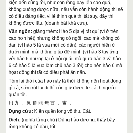
kiện đến cùng rồi, như con rồng bay lên cao quá,
không xuống được nữa, nếu vẫn còn hành động thì sẽ
có điều đáng tiếc, vì lẻ thịnh quá thì tất suy, đầy thì
không được lâu, (doanh bất khả cửu).
Văn ngôn:
giảng thêm: Hào 5 địa vị rất quí (vì ở trên
cao hơn hết) nhưng không có ngôi, cao mà không có
dân (vì hào 5 là vua mới có dân), các người hiền ở
dưới mình mà không giúp đỡ mình (vì hào 3 tuy ứng
với hào 6 nhưng lại ở nội quái, mà giữa hào 3 và hào
6 có hào 5 là vua làm chủ hào 3 rồi) cho nên hào 6 mà
họat động thì tất có điều phải ăn năn.
Tóm lại thời của hào này là thời không nên họat động
gì cả, sớm rút lui đi thì còn giữ được tư cách người
quân tử .
用 九 ． 見 群 龍 無 首 ． 吉 ．
Dụng cửu:
Kiến quần long vô thủ. Cát.
Dịch:
(nghĩa từng chữ) Dùng hào dương: thấy bầy
rồng không có đầu, tốt.