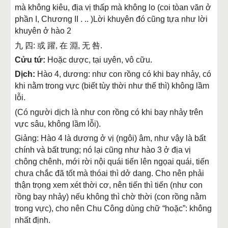
mà không kiêu, địa vị thấp mà không lo (coi tòan văn ở
phần I, Chương II . .. )Lời khuyên đó cũng tựa như lời
khuyên ở hào 2
九 四: 或 躍, 在 淵, 无 咎.
Cửu tứ:
Hoặc dược, tại uyên, vô cữu.
Dịch:
Hào 4, dương: như con rồng có khi bay nhảy, có
khi nằm trong vực (biết tùy thời như thế thì) không lầm
lỗi.
(Có người dịch là như con rồng có khi bay nhảy trên
vực sâu, không lầm lỗi).
Giảng: Hào 4 là dương ở vị (ngôi) âm, như vậy là bất
chính và bất trung; nó lại cũng như hào 3 ở địa vị
chông chênh, mới rời nội quái tiến lên ngọai quái, tiến
chưa chắc đã tốt mà thóai thì dở dang. Cho nên phải
thận trọng xem xét thời cơ, nên tiến thì tiến (như con
rồng bay nhảy) nếu không thì chờ thời (con rồng nằm
trong vực), cho nên Chu Công dùng chữ “hoặc”: không
nhất định.