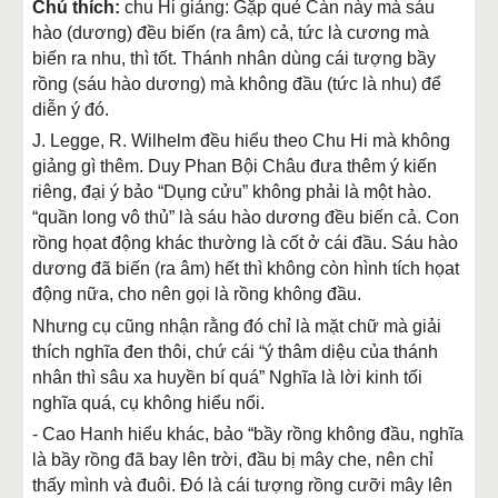
Chú thích:
chu Hi giảng: Gặp quẻ Càn này mà sáu
hào (dương) đều biến (ra âm) cả, tức là cương mà
biến ra nhu, thì tốt. Thánh nhân dùng cái tượng bầy
rồng (sáu hào dương) mà không đầu (tức là nhu) để
diễn ý đó.
J. Legge, R. Wilhelm đều hiểu theo Chu Hi mà không
giảng gì thêm. Duy Phan Bội Châu đưa thêm ý kiến
riêng, đại ý bảo “Dụng cửu” không phải là một hào.
“quần long vô thủ” là sáu hào dương đều biến cả. Con
rồng họat động khác thường là cốt ở cái đầu. Sáu hào
dương đã biến (ra âm) hết thì không còn hình tích họat
động nữa, cho nên gọi là rồng không đầu.
Nhưng cụ cũng nhận rằng đó chỉ là mặt chữ mà giải
thích nghĩa đen thôi, chứ cái “ý thâm diệu của thánh
nhân thì sâu xa huyền bí quá” Nghĩa là lời kinh tối
nghĩa quá, cụ không hiểu nổi.
- Cao Hanh hiểu khác, bảo “bầy rồng không đầu, nghĩa
là bầy rồng đã bay lên trời, đầu bị mây che, nên chỉ
thấy mình và đuôi. Đó là cái tượng rồng cưỡi mây lên