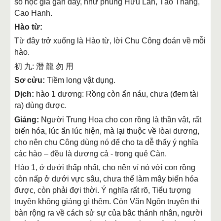
số học giả gần đây, như phùng Hữu Lan, Tào Thăng,
Cao Hanh.
Hào từ:
Từ đây trở xuống là Hào từ, lời Chu Công đoán về mỗi
hào.
初 九: 潛 龍 勿 用
Sơ cửu:
Tiềm long vật dụng.
Dịch:
hào 1 dương: Rồng còn ẩn náu, chưa (đem tài
ra) dùng được.
Giảng:
Người Trung Hoa cho con rồng là thần vật, rất
biến hóa, lúc ẩn lúc hiện, mà lại thuộc về lòai dương,
cho nên chu Công dùng nó để cho ta dễ thấy ý nghĩa
các hào – đều là dương cả - trong quẻ Càn.
Hào 1, ở dưới thấp nhất, cho nên ví nó với con rồng
còn nấp ở dưới vực sâu, chưa thể làm mây biến hóa
được, còn phải đợi thời. Ý nghĩa rất rõ, Tiểu tượng
truyện không giảng gì thêm. Còn Văn Ngôn truyện thì
bàn rộng ra về cách sử sự của bâc thánh nhân, người