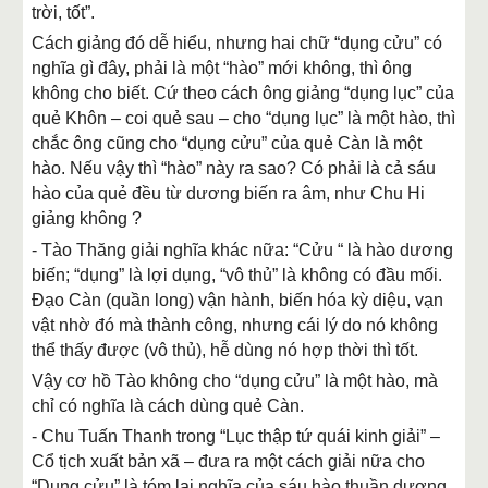
trời, tốt”.
Cách giảng đó dễ hiểu, nhưng hai chữ “dụng cửu” có
nghĩa gì đây, phải là một “hào” mới không, thì ông
không cho biết. Cứ theo cách ông giảng “dụng lục” của
quẻ Khôn – coi quẻ sau – cho “dụng lục” là một hào, thì
chắc ông cũng cho “dụng cửu” của quẻ Càn là một
hào. Nếu vậy thì “hào” này ra sao? Có phải là cả sáu
hào của quẻ đều từ dương biến ra âm, như Chu Hi
giảng không ?
- Tào Thăng giải nghĩa khác nữa: “Cửu “ là hào dương
biến; “dụng” là lợi dụng, “vô thủ” là không có đầu mối.
Đạo Càn (quần long) vận hành, biến hóa kỳ diệu, vạn
vật nhờ đó mà thành công, nhưng cái lý do nó không
thể thấy được (vô thủ), hễ dùng nó hợp thời thì tốt.
Vậy cơ hồ Tào không cho “dụng cửu” là một hào, mà
chỉ có nghĩa là cách dùng quẻ Càn.
- Chu Tuấn Thanh trong “Lục thập tứ quái kinh giải” –
Cổ tịch xuất bản xã – đưa ra một cách giải nữa cho
“Dụng cửu” là tóm lại nghĩa của sáu hào thuần dương,