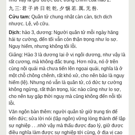
九 三: 君 子 終 日 乾 乾, 夕 惕 若. 厲, 无 咎.
Cửu tam:
Quân tử chung nhật càn càn, tịch dịch
nhược. Lệ, vô cữu.
Dịch:
hào 3, dương: Người quân tử mỗi ngày hăng
hái tự cường, đến tối vẫn còn thận trọng như lo sợ.
Nguy hiểm, nhưng không tôi lỗi.
Giảng: Hào 3 là dương lại ở vị ngôi dương, như vậy là
rất cương, mà không đắc trung. Hơn nữa, nó ở trên
cùng nội quái mà chưa tiến lên ngọai quái, nghĩa là ở
một chỗ chông chênh, rất khó xử, cho nên bảo là nguy
hiểm (lệ). Nhưng nó vẫn là quân tử, có đức tự cường
không ngừng, rất thận trọng, lúc nào cũng như lo sợ,
cho nên tuy gặp thời nguy mà cũng không đến nỗi tội
lỗi.
Văn ngôn bàn thêm: người quân tử giữ trung tín để
tiến đức; sửa lời nói (lập ngôn) vững lòng thành để lập
sự nghiệp . . .nhờ vậy mà thấu được đạo lý, giữ được
điều nghĩa làm được sự nghiệp tới cùng, ở địa vị cao