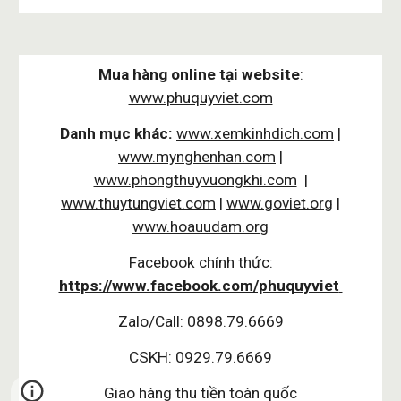
Mua hàng online tại website
:
www.phuquyviet.com
Danh mục khác:
www.xemkinhdich.com
|
www.mynghenhan.com
|
www.phongthuyvuongkhi.com
|
www.thuytungviet.com
|
www.goviet.org
|
www.hoauudam.org
Facebook chính thức:
https://www.facebook.com/phuquyviet
Zalo/Call: 0898.79.6669
CSKH: 0929.79.6669
Giao hàng thu tiền toàn quốc