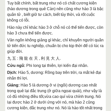
Tuy bất chính, bất trung như nó có chất cương kiện
(hào dương trong quẻ Càn) nên cũng như hào 3 là bậc
quân tử , biết giữ tư cách, biết tùy thời, và rốt cuộc
không có lỗi.
Hào này chỉ khác hào 3 ở chỗ nó có thể tiến được, còn
hào 3 chưa thể tiến được.
Văn ngôn không giảng gì khác, chỉ khuyên người quân
tử tiến đức tu nghiệp, chuẩn bị cho kịp thời để có lúc ra
giúp đời.
九 五 : 飛 龍 在 天 , 利 見 大 人.
Cửu ngũ:
Phi long tại thiên, lợi kiến đại nhân.
Dịch:
Hào 5, dương: Rồng bay trên trời, ra mắt kẻ đại
nhân thì lợi.
Giảng:
Hào 5 là dương ở vị (ngôi) dương cao nhất
trong quẻ lại đắc trung (ở giữa ngọai quái), như vậy là
có đủ những điều tốt,vừa cao quí vừa chính trung. Nó
lại được hào 2 ở dưới ứng với nó, mà hào 2 cũng
cương kiện, đắc trung như nó. Nó là hào tốt nhất trong