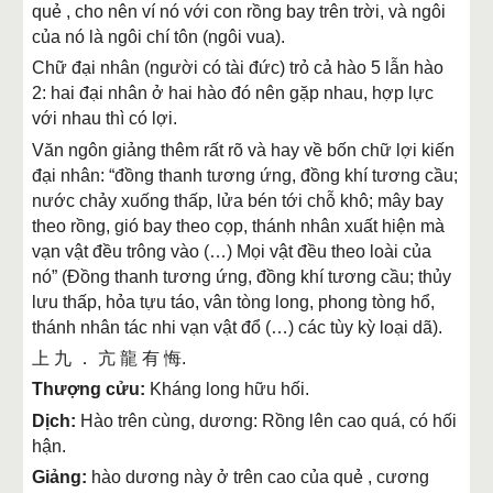
quẻ , cho nên ví nó với con rồng bay trên trời, và ngôi
của nó là ngôi chí tôn (ngôi vua).
Chữ đại nhân (người có tài đức) trỏ cả hào 5 lẫn hào
2: hai đại nhân ở hai hào đó nên gặp nhau, hợp lực
với nhau thì có lợi.
Văn ngôn giảng thêm rất rõ và hay về bốn chữ lợi kiến
đại nhân: “đồng thanh tương ứng, đồng khí tương cầu;
nước chảy xuống thấp, lửa bén tới chỗ khô; mây bay
theo rồng, gió bay theo cọp, thánh nhân xuất hiện mà
vạn vật đều trông vào (…) Mọi vật đều theo loài của
nó” (Đồng thanh tương ứng, đồng khí tương cầu; thủy
lưu thấp, hỏa tựu táo, vân tòng long, phong tòng hổ,
thánh nhân tác nhi vạn vật đổ (…) các tùy kỳ loại dã).
上 九 ． 亢 龍 有 悔.
Thượng cửu:
Kháng long hữu hối.
Dịch:
Hào trên cùng, dương: Rồng lên cao quá, có hối
hận.
Giảng:
hào dương này ở trên cao của quẻ , cương